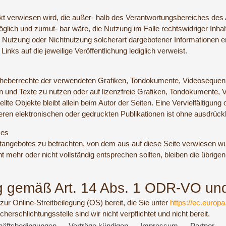
rekt verwiesen wird, die außer- halb des Verantwortungsbereiches des 
öglich und zumut- bar wäre, die Nutzung im Falle rechtswidriger Inha
Nutzung oder Nichtnutzung solcherart dargebotener Informationen ents
inks auf die jeweilige Veröffentlichung lediglich verweist.
ie Urheberrechte der verwendeten Grafiken, Tondokumente, Videoseque
n und Texte zu nutzen oder auf lizenzfreie Grafiken, Tondokumente,
tellte Objekte bleibt allein beim Autor der Seiten. Eine Vervielfältigu
en elektronischen oder gedruckten Publikationen ist ohne ausdrückl
ses
etangebotes zu betrachten, von dem aus auf diese Seite verwiesen wu
t mehr oder nicht vollständig entsprechen sollten, bleiben die übrige
ung gemäß Art. 14 Abs. 1 ODR-VO u
ur Online-Streitbeilegung (OS) bereit, die Sie unter
https://ec.europ
erschlichtungsstelle sind wir nicht verpflichtet und nicht bereit.
häftsbedingungen
Verträge kündigen
Impressum
Partner