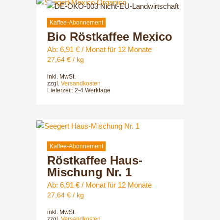
gewählt
Dieses
werden
Produkt
weist
Kaffee-Abonnement
Bio Röstkaffee Mexico
mehrere
Varianten
Ab:
6,91
€
/ Monat für 12 Monate
auf.
27,64
€
/
kg
Die
inkl. MwSt.
Optionen
zzgl.
Versandkosten
können
Lieferzeit:
2-4 Werktage
auf
der
Dieses
Produktsei
Produkt
gewählt
weist
Kaffee-Abonnement
werden
Röstkaffee Haus-
mehrere
Varianten
Mischung Nr. 1
auf.
Ab:
6,91
€
/ Monat für 12 Monate
Die
27,64
€
/
kg
Optionen
inkl. MwSt.
können
zzgl.
Versandkosten