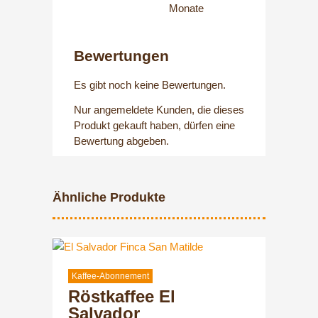
Monate
Bewertungen
Es gibt noch keine Bewertungen.
Nur angemeldete Kunden, die dieses
Produkt gekauft haben, dürfen eine
Bewertung abgeben.
Ähnliche Produkte
Dieses
Produkt
weist
Kaffee-Abonnement
Röstkaffee El
mehrere
Varianten
Salvador