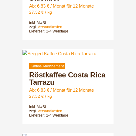
auf.
Ab:
6,83
€
/ Monat für 12 Monate
Die
27,32
€
/
kg
Optionen
inkl. MwSt.
können
zzgl.
Versandkosten
auf
Lieferzeit:
2-4 Werktage
der
Produktsei
gewählt
Dieses
werden
Produkt
weist
Kaffee-Abonnement
Röstkaffee Costa Rica
mehrere
Varianten
Tarrazu
auf.
Ab:
6,83
€
/ Monat für 12 Monate
Die
27,32
€
/
kg
Optionen
inkl. MwSt.
können
zzgl.
Versandkosten
auf
Lieferzeit:
2-4 Werktage
der
Produktsei