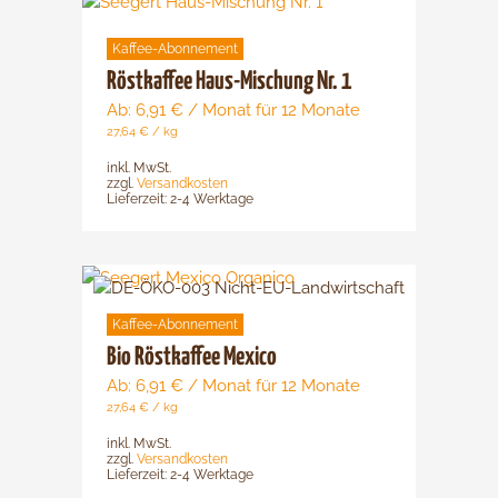
Dieses
Produkt
Kaffee-Abonnement
weist
mehrere
Röstkaffee Haus-Mischung Nr. 1
Varianten
Ab:
6,91
€
/ Monat für 12 Monate
auf.
27,64
€
/
kg
Die
inkl. MwSt.
Optionen
zzgl.
Versandkosten
Lieferzeit:
2-4 Werktage
können
auf
der
Dieses
Produktsei
Produkt
gewählt
Kaffee-Abonnement
weist
werden
mehrere
Bio Röstkaffee Mexico
Varianten
Ab:
6,91
€
/ Monat für 12 Monate
auf.
27,64
€
/
kg
Die
inkl. MwSt.
Optionen
zzgl.
Versandkosten
Lieferzeit:
2-4 Werktage
können