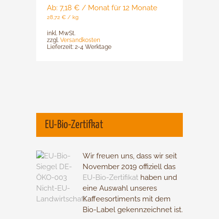
auf.
Ab:
7,18
€
/ Monat für 12 Monate
Die
28,72
€
/
kg
Optionen
inkl. MwSt.
können
zzgl.
Versandkosten
Lieferzeit:
2-4 Werktage
auf
der
Produktsei
gewählt
werden
EU-Bio-Zertifkat
Wir freuen uns, dass wir seit
November 2019 offiziell das
EU-Bio-Zertifikat
haben und
eine Auswahl unseres
Kaffeesortiments mit dem
Bio-Label gekennzeichnet ist.