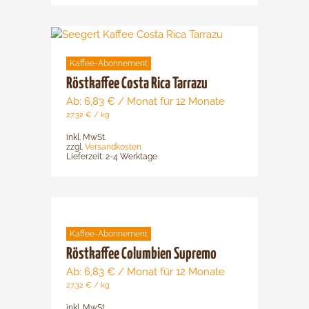
auf
der
Dieses
Produktsei
Produkt
gewählt
Kaffee-Abonnement
weist
werden
mehrere
Röstkaffee Costa Rica Tarrazu
Varianten
Ab:
6,83
€
/ Monat für 12 Monate
auf.
27,32
€
/
kg
Die
inkl. MwSt.
Optionen
zzgl.
Versandkosten
Lieferzeit:
2-4 Werktage
können
auf
der
Dieses
Produktsei
Produkt
gewählt
Kaffee-Abonnement
weist
werden
mehrere
Röstkaffee Columbien Supremo
Varianten
Ab:
6,83
€
/ Monat für 12 Monate
auf.
27,32
€
/
kg
Die
inkl. MwSt.