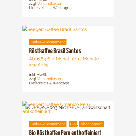
Optionen
zzgl.
Versandkosten
Lieferzeit:
2-4 Werktage
können
auf
der
Dieses
Produktsei
Produkt
gewählt
Kaffee-Abonnement
weist
werden
mehrere
Röstkaffee Brasil Santos
Varianten
Ab:
6,83
€
/ Monat für 12 Monate
auf.
27,32
€
/
kg
Die
inkl. MwSt.
Optionen
zzgl.
Versandkosten
Lieferzeit:
2-4 Werktage
können
auf
der
Dieses
Produktsei
Produkt
gewählt
weist
werden
,
,
Kaffee-Abonnement
Bio
Abonnement
mehrere
Varianten
Bio Röstkaffee Peru entkoffeiniert