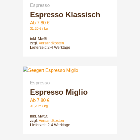
gewählt
Espresso
weist
werden
Espresso Klassisch
mehrere
Varianten
Ab
7,80
€
auf.
31,20
€
/
kg
Die
inkl. MwSt.
Optionen
zzgl.
Versandkosten
Lieferzeit:
2-4 Werktage
können
auf
der
Dieses
Produktsei
Produkt
gewählt
Espresso
weist
werden
Espresso Miglio
mehrere
Varianten
Ab
7,80
€
auf.
31,20
€
/
kg
Die
inkl. MwSt.
Optionen
zzgl.
Versandkosten
Lieferzeit:
2-4 Werktage
können
auf