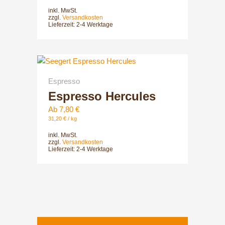
Die
inkl. MwSt.
Optionen
zzgl.
Versandkosten
Lieferzeit:
2-4 Werktage
können
auf
der
Dieses
Produktsei
Produkt
gewählt
Espresso
weist
werden
Espresso Hercules
mehrere
Varianten
Ab
7,80
€
auf.
31,20
€
/
kg
Die
inkl. MwSt.
Optionen
zzgl.
Versandkosten
Lieferzeit:
2-4 Werktage
können
auf
der
Produktsei
gewählt
werden