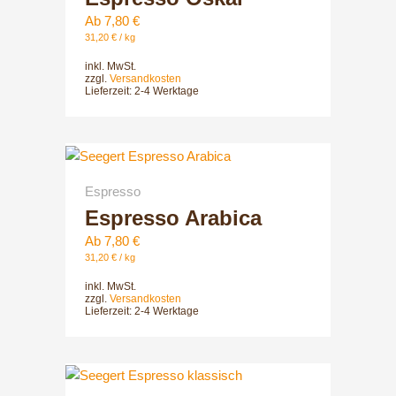
Varianten
Ab
7,80
€
auf.
31,20
€
/
kg
Die
inkl. MwSt.
Optionen
zzgl.
Versandkosten
Lieferzeit:
2-4 Werktage
können
auf
der
Dieses
Produktsei
Produkt
gewählt
Espresso
weist
werden
Espresso Arabica
mehrere
Varianten
Ab
7,80
€
auf.
31,20
€
/
kg
Die
inkl. MwSt.
Optionen
zzgl.
Versandkosten
Lieferzeit:
2-4 Werktage
können
auf
der
Dieses
Produktsei
Produkt