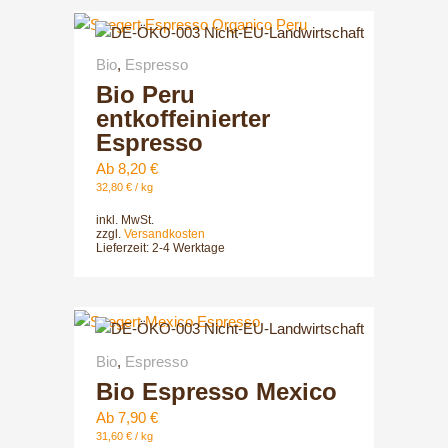
der
Dieses
Produktsei
Produkt
gewählt
Bio
,
Espresso
weist
werden
Bio Peru
mehrere
Varianten
entkoffeinierter
auf.
Espresso
Die
Ab
8,20
€
Optionen
32,80
€
/
kg
können
inkl. MwSt.
auf
zzgl.
Versandkosten
Lieferzeit:
2-4 Werktage
der
Produktsei
gewählt
Dieses
werden
Produkt
Bio
,
Espresso
weist
Bio Espresso Mexico
mehrere
Varianten
Ab
7,90
€
auf.
31,60
€
/
kg