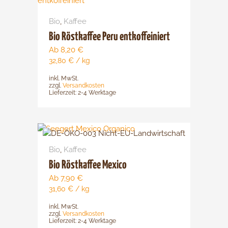
gewählt
weist
werden
Bio
,
Kaffee
mehrere
Varianten
Bio Röstkaffee Peru entkoffeiniert
auf.
Ab
8,20
€
Die
32,80
€
/
kg
Optionen
inkl. MwSt.
können
zzgl.
Versandkosten
Lieferzeit:
2-4 Werktage
auf
der
Produktsei
Dieses
gewählt
Produkt
werden
Bio
,
Kaffee
weist
mehrere
Bio Röstkaffee Mexico
Varianten
Ab
7,90
€
auf.
31,60
€
/
kg
Die
inkl. MwSt.
Optionen
zzgl.
Versandkosten
können
Lieferzeit:
2-4 Werktage