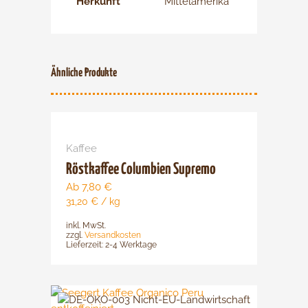
Herkunft
Mittelamerika
Ähnliche Produkte
Dieses
Produkt
Kaffee
weist
mehrere
Röstkaffee Columbien Supremo
Varianten
Ab
7,80
€
auf.
31,20
€
/
kg
Die
inkl. MwSt.
Optionen
zzgl.
Versandkosten
können
Lieferzeit:
2-4 Werktage
auf
der
Dieses
Produktsei
Produkt