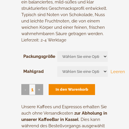
ein balanciertes, mild-süßes und klar
strukturiertes Geschmacksprofil entwickelt.
Typisch sind Noten von Schokolade, Nuss
und leichte Fruchtnoten, die von einem
weichen Körper und einer feinen, frischen
wahrnehmbaren Säure getragen werden.
Lieferzeit:
2-4 Werktage
Packungsgröße
Mahlgrad
Leeren
Röstkaffee
In den Warenkorb
El
Salvador
Unsere Kaffees und Espressos erhalten Sie
quantity
auch ohne Versandkosten
zur Abholung in
unserer KaffeeBar in Kassel
. Dies kann
während des Bestellvorgangs ausgewählt