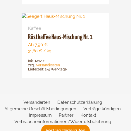
auf
der
Dieses
Produktsei
Produkt
gewählt
Kaffee
weist
werden
mehrere
Röstkaffee Haus-Mischung Nr. 1
Varianten
Ab
7,90
€
auf.
31,60
€
/
kg
Die
inkl. MwSt.
Optionen
zzgl.
Versandkosten
können
Lieferzeit:
2-4 Werktage
auf
der
Produktsei
gewählt
Versandarten
Datenschutzerklärung
werden
Allgemeine Geschäftsbedingungen
Verträge kündigen
Impressum
Partner
Kontakt
Verbraucherinformationen/Widerrufsbelehrung
Vertrag widerrufen