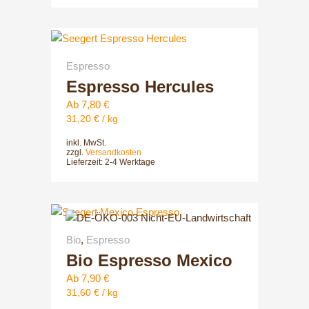
auf
der
Dieses
Produktsei
Produkt
gewählt
Espresso
weist
werden
Espresso Hercules
mehrere
Varianten
Ab
7,80
€
auf.
31,20
€
/
kg
Die
inkl. MwSt.
Optionen
zzgl.
Versandkosten
können
Lieferzeit:
2-4 Werktage
auf
der
Dieses
Produktsei
Produkt
gewählt
Bio
,
Espresso
weist
werden
Bio Espresso Mexico
mehrere
Varianten
Ab
7,90
€
auf.
31,60
€
/
kg
Die