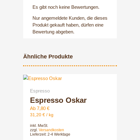
Es gibt noch keine Bewertungen.
Nur angemeldete Kunden, die dieses
Produkt gekauft haben, dürfen eine
Bewertung abgeben.
Ähnliche Produkte
Dieses
Produkt
Espresso
weist
Espresso Oskar
mehrere
Varianten
Ab
7,80
€
auf.
31,20
€
/
kg
Die
inkl. MwSt.
Optionen
zzgl.
Versandkosten
können
Lieferzeit:
2-4 Werktage