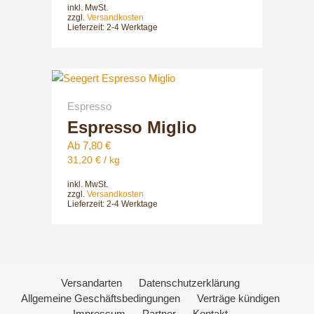
inkl. MwSt.
Optionen
zzgl.
Versandkosten
können
Lieferzeit:
2-4 Werktage
auf
der
Dieses
Produktsei
Produkt
gewählt
Espresso
weist
werden
Espresso Miglio
mehrere
Varianten
Ab
7,80
€
auf.
31,20
€
/
kg
Die
inkl. MwSt.
Optionen
zzgl.
Versandkosten
können
Lieferzeit:
2-4 Werktage
auf
der
Produktsei
gewählt
Versandarten
Datenschutzerklärung
werden
Allgemeine Geschäftsbedingungen
Verträge kündigen
Impressum
Partner
Kontakt