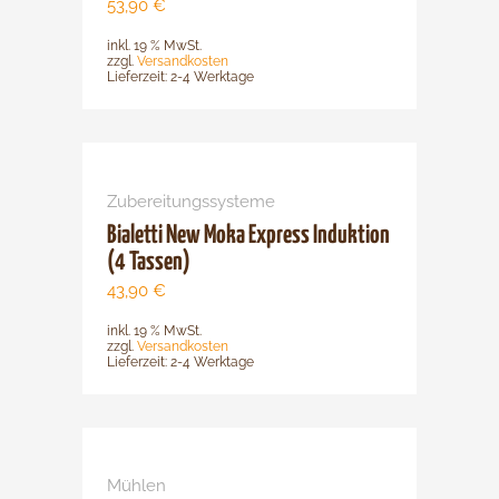
53,90
€
inkl. 19 % MwSt.
zzgl.
Versandkosten
Lieferzeit:
2-4 Werktage
Zubereitungssysteme
Bialetti New Moka Express Induktion
(4 Tassen)
43,90
€
inkl. 19 % MwSt.
zzgl.
Versandkosten
Lieferzeit:
2-4 Werktage
Dieses
Produkt
Mühlen
weist