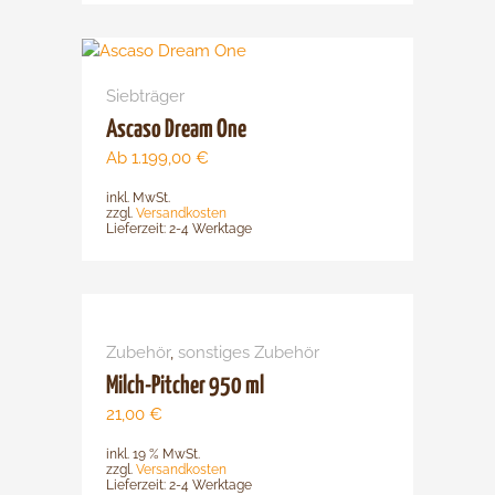
Dieses
Produkt
Siebträger
weist
mehrere
Ascaso Dream One
Varianten
Ab
1.199,00
€
auf.
inkl. MwSt.
Die
zzgl.
Versandkosten
Optionen
Lieferzeit:
2-4 Werktage
können
auf
der
Produktsei
Zubehör
,
sonstiges Zubehör
gewählt
werden
Milch-Pitcher 950 ml
21,00
€
inkl. 19 % MwSt.
zzgl.
Versandkosten
Lieferzeit:
2-4 Werktage