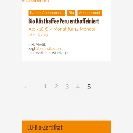
Produkt
gewählt
weist
werden
,
,
Kaffee-Abonnement
Bio
Abonnement
mehrere
Varianten
Bio Röstkaffee Peru entkoffeiniert
auf.
Ab:
7,18
€
/ Monat für 12 Monate
Die
28,72
€
/
kg
Optionen
inkl. MwSt.
können
zzgl.
Versandkosten
Lieferzeit:
2-4 Werktage
auf
der
Produktsei
gewählt
werden
←
1
2
3
4
5
EU-Bio-Zertifkat