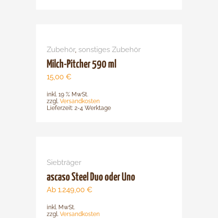
Zubehör
,
sonstiges Zubehör
Milch-Pitcher 590 ml
15,00
€
inkl. 19 % MwSt.
zzgl.
Versandkosten
Lieferzeit:
2-4 Werktage
Dieses
Produkt
Siebträger
weist
mehrere
ascaso Steel Duo oder Uno
Varianten
Ab
1.249,00
€
auf.
inkl. MwSt.
Die
zzgl.
Versandkosten