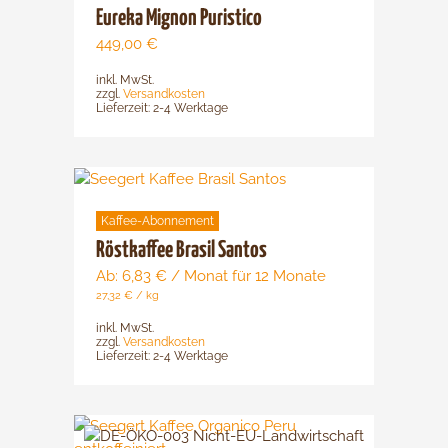
mehrere
Eureka Mignon Puristico
Varianten
449,00
€
auf.
inkl. MwSt.
Die
zzgl.
Versandkosten
Optionen
Lieferzeit:
2-4 Werktage
können
auf
der
Dieses
Produktsei
Produkt
gewählt
Kaffee-Abonnement
weist
werden
mehrere
Röstkaffee Brasil Santos
Varianten
Ab:
6,83
€
/ Monat für 12 Monate
auf.
27,32
€
/
kg
Die
inkl. MwSt.
Optionen
zzgl.
Versandkosten
Lieferzeit:
2-4 Werktage
können
auf
der
Dieses
Produktsei