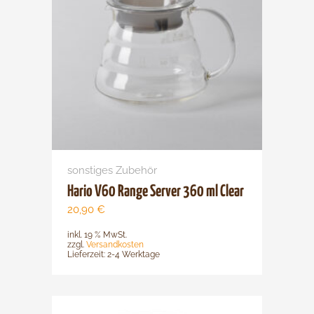
sonstiges Zubehör
Hario V60 Range Server 360 ml Clear
20,90
€
inkl. 19 % MwSt.
zzgl.
Versandkosten
Lieferzeit:
2-4 Werktage
Dieses