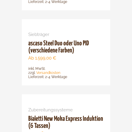
Optionen
Lieferzeit:
2-4 Werktage
können
auf
der
Dieses
Produktsei
Produkt
Siebträger
gewählt
weist
werden
mehrere
ascaso Steel Duo oder Uno PID
Varianten
(verschiedene Farben)
auf.
Ab
1.599,00
€
Die
inkl. MwSt.
Optionen
zzgl.
Versandkosten
können
Lieferzeit:
2-4 Werktage
auf
der
Produktsei
gewählt
Zubereitungssysteme
werden
Bialetti New Moka Express Induktion
(6 Tassen)