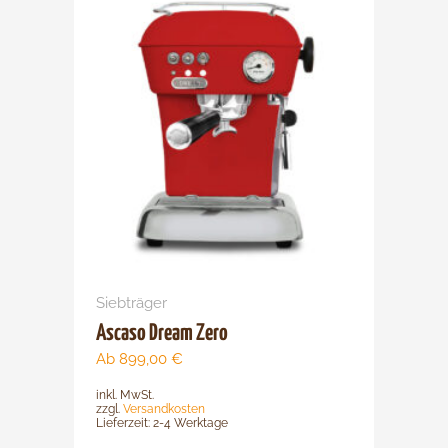
Produkt
weist
mehrere
Varianten
auf.
Die
Optionen
können
auf
der
Produktsei
gewählt
werden
Siebträger
Ascaso Dream Zero
Ab
899,00
€
inkl. MwSt.
zzgl.
Versandkosten
Lieferzeit:
2-4 Werktage